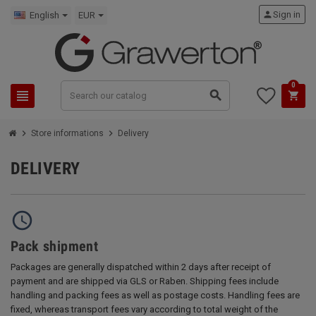
person
Sign in
English
EUR
0
view_headline
search
shopping_cart
chevron_right
chevron_right
Store informations
Delivery
DELIVERY
query_builder
Pack shipment
Packages are generally dispatched within 2 days after receipt of
payment and are shipped via GLS or Raben. Shipping fees include
handling and packing fees as well as postage costs. Handling fees are
fixed, whereas transport fees vary according to total weight of the