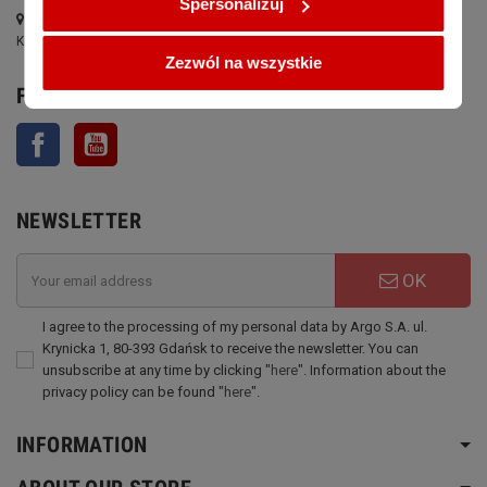
Spersonalizuj
Address:
Krynicka 1, 80-393 Gdansk, Poland
Zezwól na wszystkie
FOLLOW US
Facebook
YouTube
NEWSLETTER
OK
I agree to the processing of my personal data by Argo S.A. ul.
Krynicka 1, 80-393 Gdańsk to receive the newsletter. You can
unsubscribe at any time by clicking "
here
". Information about the
privacy policy can be found "
here
".
INFORMATION