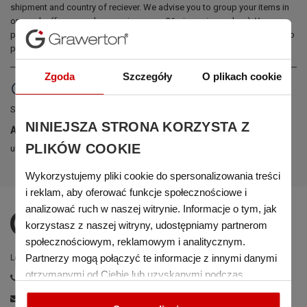
shipment and country of reciever. We advise you to group your items in
one order (for example ceramic mugs - 36 pieces in one box). Your
package will be dispatched at your own risk, but special care is taken to
protect fragile objects.
Zgoda
Szczegóły
O plikach cookie
copyright
Shop owner:
NINIEJSZA STRONA KORZYSTA Z
Argo S.A.
PLIKÓW COOKIE
ul. 1 Krynicka Street , 80-393 Gdańnsk, Poland
Wykorzystujemy pliki cookie do spersonalizowania treści
i reklam, aby oferować funkcje społecznościowe i
analizować ruch w naszej witrynie. Informacje o tym, jak
korzystasz z naszej witryny, udostępniamy partnerom
społecznościowym, reklamowym i analitycznym.
Partnerzy mogą połączyć te informacje z innymi danymi
Leader of polish sublimation market.
otrzymanymi od Ciebie lub uzyskanymi podczas
Phone:
(+48) 58 55 43 515
korzystania z ich usług.
e-mail:
export@grawerton.pl