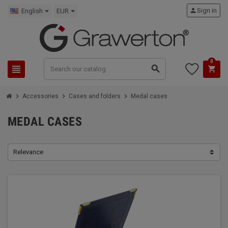
person
Sign in
English
EUR
0
view_headline
search
shopping_cart
chevron_right
chevron_right
chevron_right
Accessories
Cases and folders
Medal cases
MEDAL CASES
Relevance