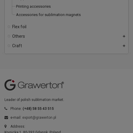
Printing accessories
Accessories for sublimation magnets
Flex foil
Others
add
Craft
add
Leader of polish sublimation market.
Phone:
(+48) 58 55 43 515
e-mail:
export@grawerton.pl
Address:
Krynicka 1, 80-393 Gdansk, Poland