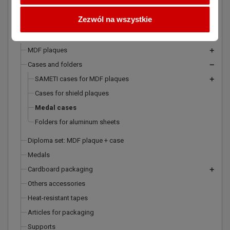
Devices
add
Zezwól na wszystkie
Media
add
Accessories
remove
MDF plaques
add
Cases and folders
remove
SAMETI cases for MDF plaques
add
Cases for shield plaques
Medal cases
Folders for aluminum sheets
Diploma set: MDF plaque + case
Medals
Cardboard packaging
add
Others accessories
Heat-resistant tapes
Articles for packaging
Supports