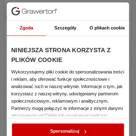
SAMETI case for medals, green
Zgoda
Szczegóły
O plikach cookie
€4.46
BUY
(tax excl.)
NINIEJSZA STRONA KORZYSTA Z
Showing 1-3 of 3 item(s)
PLIKÓW COOKIE
Wykorzystujemy pliki cookie do spersonalizowania treści
i reklam, aby oferować funkcje społecznościowe i
HOME
analizować ruch w naszej witrynie. Informacje o tym, jak
korzystasz z naszej witryny, udostępniamy partnerom
Products for printing
add
społecznościowym, reklamowym i analitycznym.
Partnerzy mogą połączyć te informacje z innymi danymi
NEW
otrzymanymi od Ciebie lub uzyskanymi podczas
Lower prices
korzystania z ich usług.
SALE
Spersonalizuj