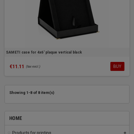
SAMETI case for 4x6' plaque vertical black
€11.11
BUY
(tax excl.)
Showing 1-8 of 8 item(s)
HOME
Products for printing
add