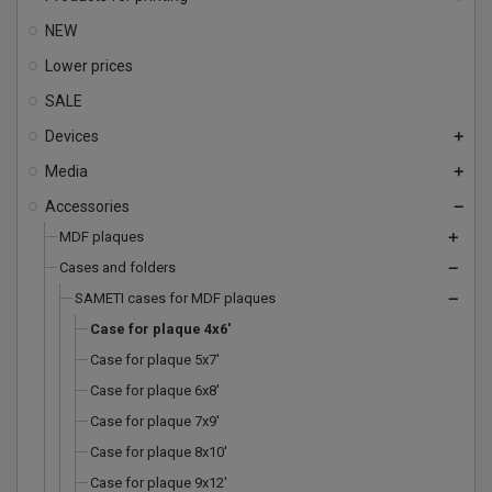
NEW
Lower prices
SALE
Devices
add
Media
add
Accessories
remove
MDF plaques
add
Cases and folders
remove
SAMETI cases for MDF plaques
remove
Case for plaque 4x6'
Case for plaque 5x7'
Case for plaque 6x8'
Case for plaque 7x9'
Case for plaque 8x10'
Case for plaque 9x12'