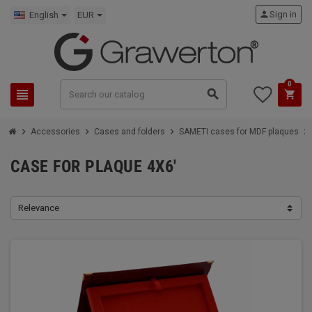
person
Sign in
English
EUR
0
view_headline
search
shopping_cart
chevron_right
chevron_right
chevron_right
chevron_right
Accessories
Cases and folders
SAMETI cases for MDF plaques
CASE FOR PLAQUE 4X6'
Relevance