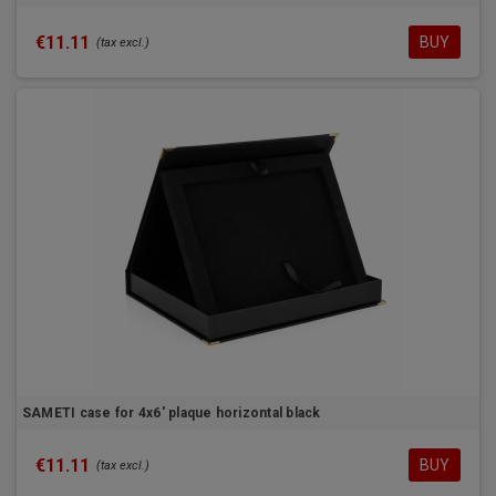
€11.11
BUY
(tax excl.)
SAMETI case for 4x6' plaque horizontal black
€11.11
BUY
(tax excl.)