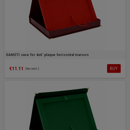
SAMETI case for 4x6' plaque horizontal maroon
€11.11
BUY
(tax excl.)