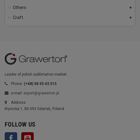
Others
add
Craft
add
Leader of polish sublimation market.
Phone:
(+48) 58 55 43 515
e-mail:
export@grawerton.pl
Address:
Krynicka 1, 80-393 Gdansk, Poland
FOLLOW US
Facebook
YouTube