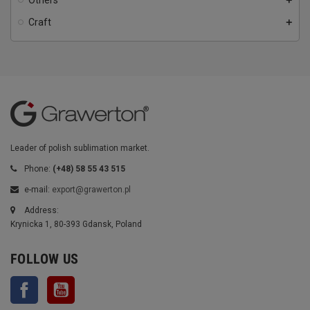
Others
add
Craft
add
Leader of polish sublimation market.
Phone:
(+48) 58 55 43 515
e-mail:
export@grawerton.pl
Address:
Krynicka 1, 80-393 Gdansk, Poland
FOLLOW US
Facebook
YouTube