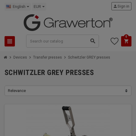
person
Sign in
English
EUR
0
view_headline
search
shopping_cart
chevron_right
chevron_right
chevron_right
Devices
Transfer presses
Schwitzler GREY presses
SCHWITZLER GREY PRESSES
Relevance