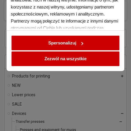
korzystasz z naszej witryny, udostępniamy partnerom
€282.12
BUY
(tax excl.)
społecznościowym, reklamowym i analitycznym.
Partnerzy mogą połączyć te informacje z innymi danymi
otrzymanymi od Ciebie lub uzyskanymi podczas
korzystania z ich usług.
Showing 1-4 of 4 item(s)
Spersonalizuj
Zezwól na wszystkie
HOME
Products for printing
add
NEW
Lower prices
SALE
Devices
remove
Transfer presses
remove
Presses and equipment for mugs