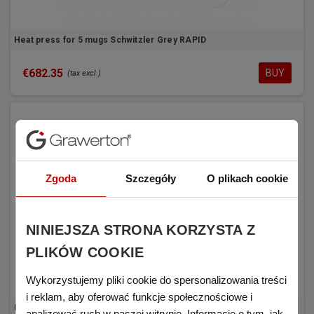
Heat press for 5 mugs Schwitzler Grey RAPID
€682.35
BUY
(tax excl.)
Zgoda
Szczegóły
O plikach cookie
NINIEJSZA STRONA KORZYSTA Z
PLIKÓW COOKIE
Wykorzystujemy pliki cookie do spersonalizowania treści
i reklam, aby oferować funkcje społecznościowe i
Heat press for mugs and water bottles Schwitzler Grey DUAL
analizować ruch w naszej witrynie. Informacje o tym, jak