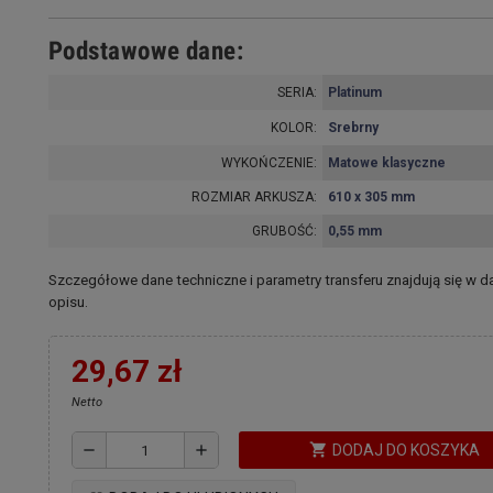
Podstawowe dane:
SERIA:
Platinum
KOLOR:
Srebrny
WYKOŃCZENIE:
Matowe klasyczne
ROZMIAR ARKUSZA:
610 x 305 mm
GRUBOŚĆ:
0,55 mm
Szczegółowe dane techniczne i parametry transferu znajdują się w da
opisu.
29,67 zł
Netto
shopping_cart
remove
add
DODAJ DO KOSZYKA