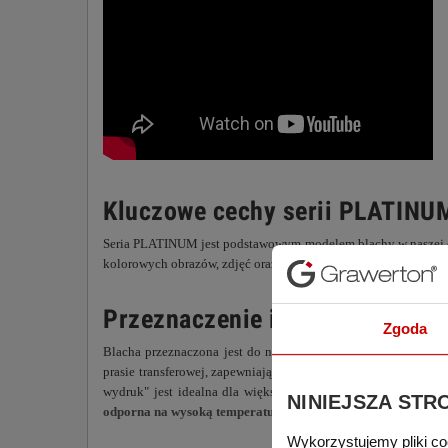
Kluczowe cechy serii PLATINU
Seria PLATINUM jest podstawowym modelem blachy w naszej ofer
kolorowych obrazów, zdjęć oraz wysoka rozdzielczość detali i
Przeznaczenie i metoda nadruk
Zgoda
Blacha przeznaczona jest do nadruku metodą sublimacji. Dosk
prasie transferowej, zapewniającej odpowiednie parametry tran
wydruk" jest idealna dla większości produktów do sublimacji
NINIEJSZA STR
odporna na wysoką temperaturę
.
Wykorzystujemy pliki co