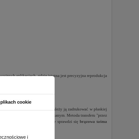
yjnych aplikacjach, gdzie istotna jest precyzyjna reprodukcja
plikach cookie
w o wysokiej rozdzielczości. Należy ją zadrukować w płaskiej
ktu powinien być w odbiciu lustrzanym. Metoda transferu "przez
iom podczas transferu. Doskonale sprawdzi się
brązowa taśma
łecznościowe i