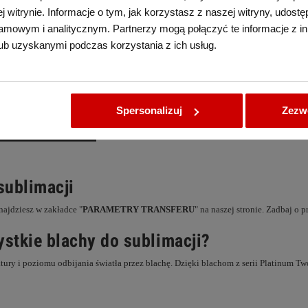
 witrynie. Informacje o tym, jak korzystasz z naszej witryny, udos
amowym i analitycznym. Partnerzy mogą połączyć te informacje z i
ub uzyskanymi podczas korzystania z ich usług.
Spersonalizuj
Zezwó
sublimacji
znajdziesz w zakładce "
PARAMETRY TRANSFERU
" na naszej stronie. Zadbaj o 
stkie blachy do sublimacji?
tury i poziomu odbijania światła przez blachę. Dzięki blachom z serii Platinum Tw