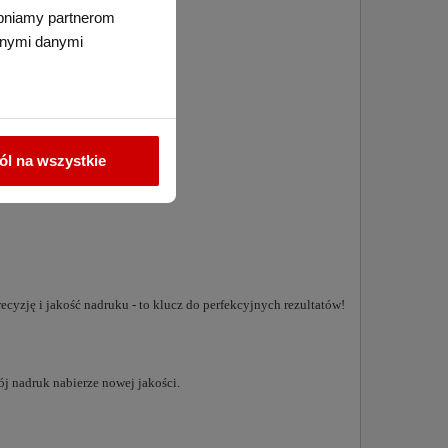
tępniamy partnerom
nnymi danymi
l na wszystkie
precyzję i jakość nadruku - to klucz do perfekcyjnych rezultatów!
ój nadruk nabierze nowej jakości.