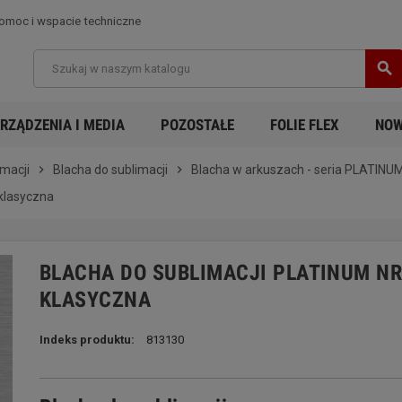
moc i wspacie techniczne
search
RZĄDZENIA I MEDIA
POZOSTAŁE
FOLIE FLEX
NOW
imacji
chevron_right
Blacha do sublimacji
chevron_right
Blacha w arkuszach - seria PLATINU
 klasyczna
BLACHA DO SUBLIMACJI PLATINUM NR
KLASYCZNA
Indeks produktu:
813130