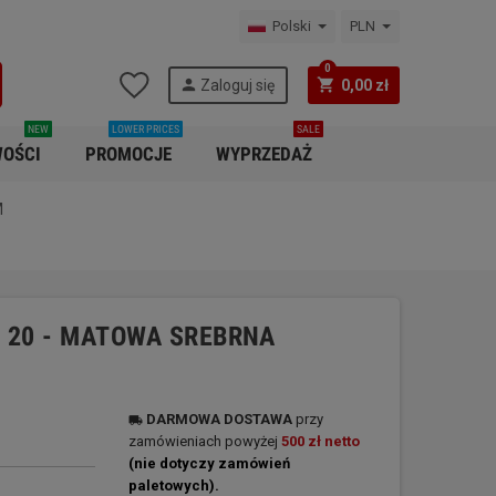
Polski
PLN
0
person
shopping_cart
Zaloguj się
0,00 zł
NEW
LOWER PRICES
SALE
OŚCI
PROMOCJE
WYPRZEDAŻ
M
 20 - MATOWA SREBRNA
DARMOWA
DOSTAWA
przy
local_shipping
zamówieniach powyżej
500 zł netto
(nie dotyczy zamówień
paletowych).