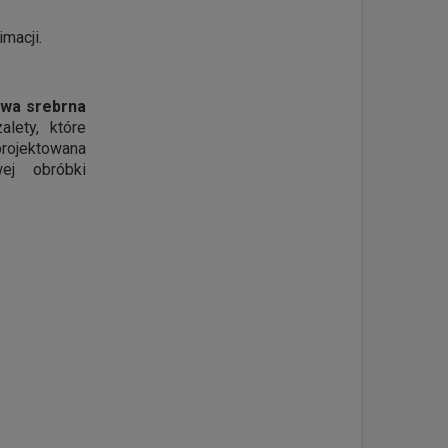
macji.
wa srebrna
lety, które
aprojektowana
wej obróbki