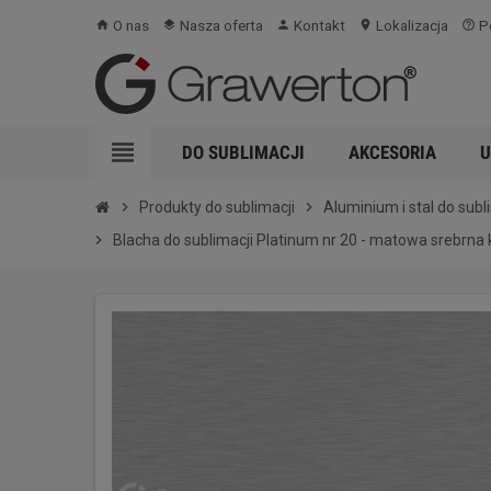
O nas
Nasza oferta
Kontakt
Lokalizacja
Po
home
layers
person
location_on
help_outline
view_headline
DO SUBLIMACJI
AKCESORIA
U
chevron_right
Produkty do sublimacji
chevron_right
Aluminium i stal do subl
chevron_right
Blacha do sublimacji Platinum nr 20 - matowa srebrna