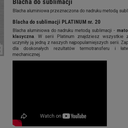
Blacha do sublimacji
Blacha aluminiowa przeznaczona do nadruku metodą subli
Blacha do sublimacji PLATINUM nr. 20
Blacha aluminiowa do nadruku metodą sublimacji -
mato
klasyczna
. W serii Platinum znajdziesz wszystkie za
uczyniły ją jedną z naszych najpopularniejszych serii. Z
dla doskonałych rezultatów termotransferu i łat
ap
mechanicznej.