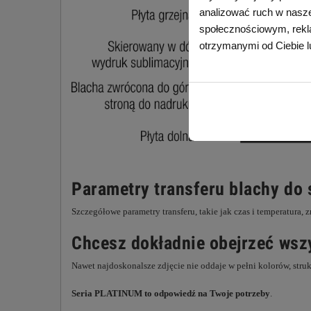
analizować ruch w naszej
społecznościowym, rekl
otrzymanymi od Ciebie l
Parametry transferu blachy do 
Szczegółowe parametry transferu, takie jak czas i temperatura, 
Chcesz dokładnie obejrzeć wszy
Nawet najdoskonalsze zdjęcie nie oddaje w pełni kolorów, struk
Seria PLATINUM to odpowiedź na Twoje potrzeby
.