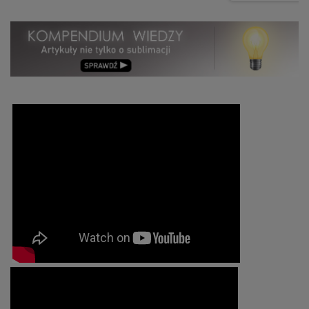
sublimacji A4: Oferujemy uniwersalny format A4,
DUAL do kubków t
idealny do precyzyjnego i wszechstronnego
posiada dwie grza
wykonywania nadruków sublimacyjnych.
kubków o standard
Podstawowe dane: FORMAT: A4 OPAKOWANIE:
wąską. Nadruki su
100 arkuszy GRAMATURA: 120 g/m2
Grey DUAL Schwit
Szczegółowe dane techniczne i parametry
na potrzeby tych, 
transferu znajdują się w dalszej części opisu.
personalizowanyc
Podstawowe dane
prasa do kubków 
ŚREDNICA KUBKA: 
znajdują się w dal