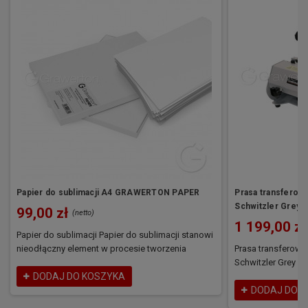
Papier do sublimacji A4 GRAWERTON PAPER
Prasa transferow
Schwitzler Grey 
99,00 zł
(netto)
1 199,00 zł
Papier do sublimacji Papier do sublimacji stanowi
nieodłączny element w procesie tworzenia
Prasa transferowa
precyzyjnych nadruków. Grawerton PAPER A4, to
Schwitzler Grey D
uniwersalny papier dedykowany technologii
DODAJ DO KOSZYKA
nasza autorska lin
sublimacji, stworzony z myślą o osiągnięciu
zaprojektowana z
DODAJ DO 
najwyższej jakości wydruków. Papier do
użytkowników. Pra