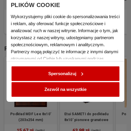
PLIKÓW COOKIE
złota ciemna
brązowa
29,67 zł
29,67 zł
1
Wykorzystujemy pliki cookie do spersonalizowania treści
(netto)
(netto)
i reklam, aby oferować funkcje społecznościowe i
KUP
KUP
analizować ruch w naszej witrynie. Informacje o tym, jak
korzystasz z naszej witryny, udostępniamy partnerom
społecznościowym, reklamowym i analitycznym.
PODKŁADY MDF I ETUI
Partnerzy mogą połączyć te informacje z innymi danymi
otrzymanymi od Ciebie lub uzyskanymi podczas
korzystania z ich usług.
Spersonalizuj
Zezwól na wszystkie
Podkład MDF Lee 8x10'
Etui SAMETI do podkładu
Podkł
(203x254 mm)
8x10' pionowe granatowe
15,67 zł
63,98 zł
1
(netto)
(netto)