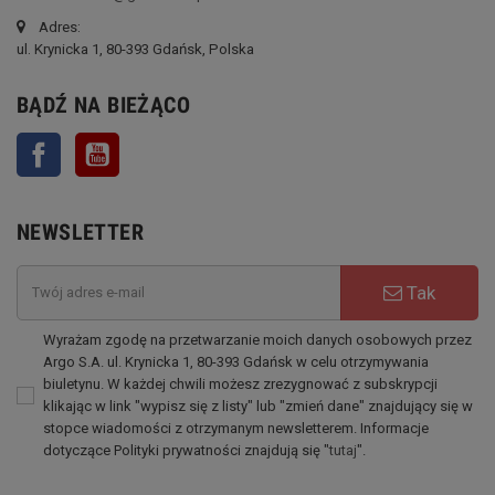
Adres:
ul. Krynicka 1, 80-393 Gdańsk, Polska
BĄDŹ NA BIEŻĄCO
Facebook
YouTube
NEWSLETTER
Tak
Wyrażam zgodę na przetwarzanie moich danych osobowych przez
Argo S.A. ul. Krynicka 1, 80-393 Gdańsk w celu otrzymywania
biuletynu. W każdej chwili możesz zrezygnować z subskrypcji
klikając w link "wypisz się z listy" lub "zmień dane" znajdujący się w
stopce wiadomości z otrzymanym newsletterem. Informacje
dotyczące Polityki prywatności znajdują się "
tutaj
".