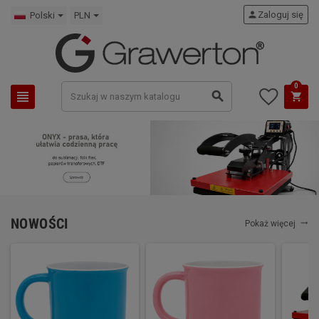
person
Zaloguj się
Polski
PLN
0
view_headline
search
shopping_cart
NOWOŚCI
Pokaż więcej
trending_flat