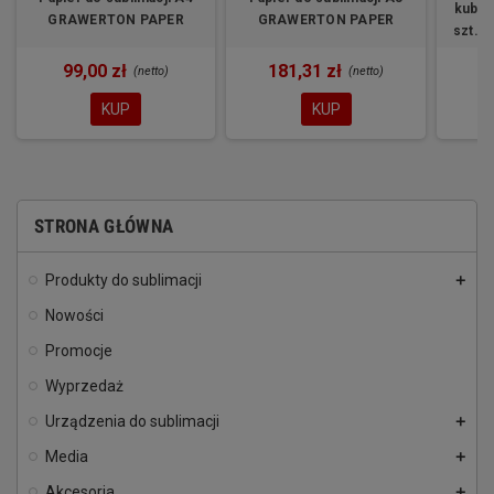
kubkó
GRAWERTON PAPER
GRAWERTON PAPER
szt.
99,00 zł
181,31 zł
7
(netto)
(netto)
KUP
KUP
STRONA GŁÓWNA
Produkty do sublimacji
add
Nowości
Promocje
Wyprzedaż
Urządzenia do sublimacji
add
Media
add
Akcesoria
add