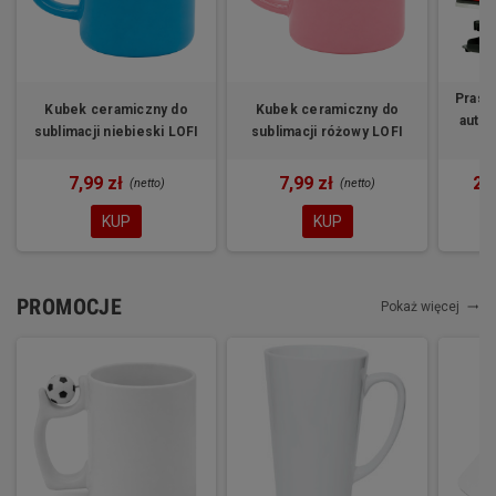
Prasa
Kubek ceramiczny do
Kubek ceramiczny do
auto
sublimacji niebieski LOFI
sublimacji różowy LOFI
S
7,99 zł
7,99 zł
2 
(netto)
(netto)
KUP
KUP
PROMOCJE
Pokaż więcej
trending_flat