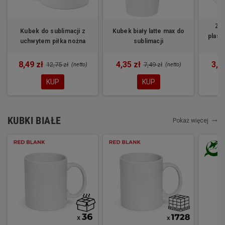
Zak
Kubek do sublimacji z
Kubek biały latte max do
plast
uchwytem piłka nożna
sublimacji
8,49 zł
4,35 zł
3,4
12,75 zł
7,49 zł
(netto)
(netto)
KUP
KUP
KUBKI BIAŁE
Pokaż więcej
trending_flat