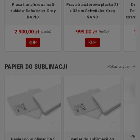
Prasa transferowa na 5
Prasa transferowa płaska 23
Druk
kubków Schwitzler Grey
x 33 cm Schwitzler Grey
EcoT
RAPID
NANO
atramen
2 900,00 zł
999,00 zł
1 
(netto)
(netto)
KUP
KUP
PAPIER DO SUBLIMACJI
Pokaż więcej
trending_flat
Papie
Papier do sublimacji A4
Papier do sublimacji A3