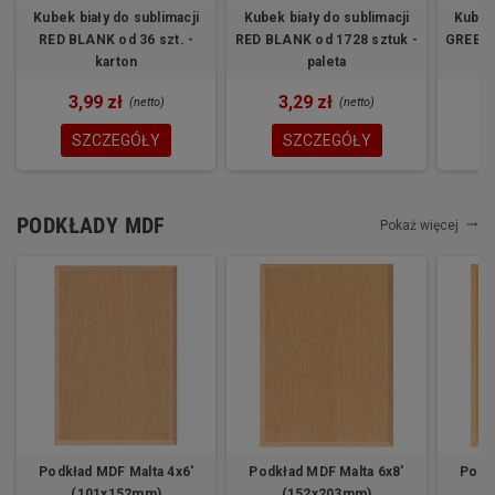
Kubek biały do sublimacji
Kubek biały do sublimacji
Kubek 
RED BLANK od 36 szt. -
RED BLANK od 1728 sztuk -
GREEN 
karton
paleta
3,99 zł
3,29 zł
(netto)
(netto)
SZCZEGÓŁY
SZCZEGÓŁY
PODKŁADY MDF
Pokaż więcej
trending_flat
Podkład MDF Malta 4x6'
Podkład MDF Malta 6x8'
Podkł
(101x152mm)
(152x203mm)