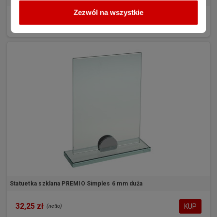
Zezwól na wszystkie
51,15 zł
KUP
(netto)
Statuetka szklana PREMIO Simples 6 mm duża
32,25 zł
KUP
(netto)