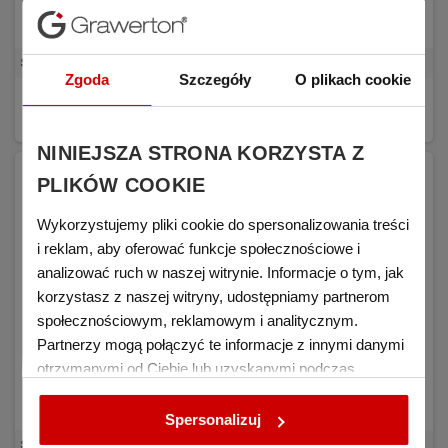
Statuetka szklana PREMIO Roda mała
Zgoda
Szczegóły
O plikach cookie
39,45 zł
KUP
(netto)
NINIEJSZA STRONA KORZYSTA Z
PLIKÓW COOKIE
Wykorzystujemy pliki cookie do spersonalizowania treści
i reklam, aby oferować funkcje społecznościowe i
analizować ruch w naszej witrynie. Informacje o tym, jak
korzystasz z naszej witryny, udostępniamy partnerom
społecznościowym, reklamowym i analitycznym.
Partnerzy mogą połączyć te informacje z innymi danymi
otrzymanymi od Ciebie lub uzyskanymi podczas
korzystania z ich usług.
Spersonalizuj
Statuetka szklana do sublimacji CUBO mała 10 mm