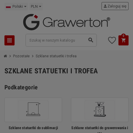
person
Zaloguj się
Polski
PLN
0
view_headline
search
shopping_cart
chevron_right
chevron_right
Pozostałe
Szklane statuetki i trofea
SZKLANE STATUETKI I TROFEA
Podkategorie
Szklane statuetki do sublimacji
Szklane statuetki do grawerowania i