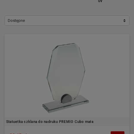
UV
Dostępne
Statuetka szklana do nadruku PREMIO Cubo mała