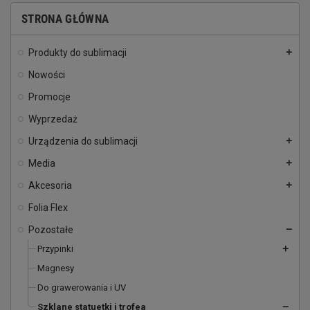
STRONA GŁÓWNA
Produkty do sublimacji
add
Nowości
Promocje
Wyprzedaż
Urządzenia do sublimacji
add
Media
add
Akcesoria
add
Folia Flex
Pozostałe
remove
Przypinki
add
Magnesy
Do grawerowania i UV
Szklane statuetki i trofea
remove