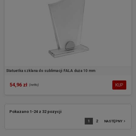
Statuetka szklana do sublimacji FALA duża 10 mm
54,96 zł
KUP
(netto)
Pokazano 1-24 z 32 pozycji
1
2
navigate_next
NASTĘPNY