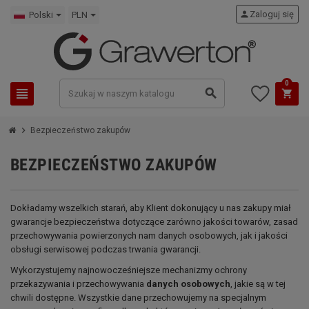
person
Zaloguj się
Polski
PLN
0
view_headline
search
shopping_cart
chevron_right
Bezpieczeństwo zakupów
BEZPIECZEŃSTWO ZAKUPÓW
Dokładamy wszelkich starań, aby Klient dokonujący u nas zakupy miał
gwarancje bezpieczeństwa dotyczące zarówno jakości towarów, zasad
przechowywania powierzonych nam danych osobowych, jak i jakości
obsługi serwisowej podczas trwania gwarancji.
Wykorzystujemy najnowocześniejsze mechanizmy ochrony
przekazywania i przechowywania
danych osobowych
, jakie są w tej
chwili dostępne. Wszystkie dane przechowujemy na specjalnym