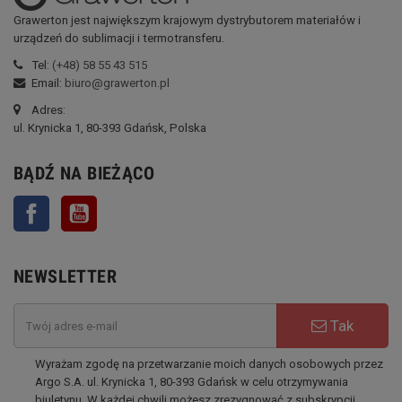
Grawerton jest największym krajowym dystrybutorem materiałów i
urządzeń do sublimacji i termotransferu.
Tel:
(+48) 58 55 43 515
Email:
biuro@grawerton.pl
Adres:
ul. Krynicka 1, 80-393 Gdańsk, Polska
BĄDŹ NA BIEŻĄCO
Facebook
YouTube
NEWSLETTER
Tak
Wyrażam zgodę na przetwarzanie moich danych osobowych przez
Argo S.A. ul. Krynicka 1, 80-393 Gdańsk w celu otrzymywania
biuletynu. W każdej chwili możesz zrezygnować z subskrypcji