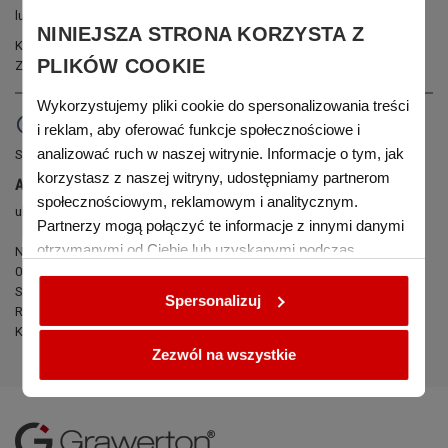
lub zwrócimy wpłaconą należność.
NINIEJSZA STRONA KORZYSTA Z
Każdy zakupione u nas urządzenie posiada gwarancję producenta.
PLIKÓW COOKIE
Zapewniamy również
serwis gwarancyjny
na najwyższym poziomie.
Wykorzystujemy pliki cookie do spersonalizowania treści
copyright
i reklam, aby oferować funkcje społecznościowe i
analizować ruch w naszej witrynie. Informacje o tym, jak
Sklep prowadzony jest przez:
korzystasz z naszej witryny, udostępniamy partnerom
Argo S.A.
społecznościowym, reklamowym i analitycznym.
ul. Krynicka 1, 80-393 Gdańsk, Polska
Partnerzy mogą połączyć te informacje z innymi danymi
otrzymanymi od Ciebie lub uzyskanymi podczas
NIP: 584-102-89-91, Regon: 190928358, Krajowy Rejestr Sądowy nr:
0000121651
korzystania z ich usług.
Sąd Rejonowy w Gdańsku, VII Wydział Gospodarczy Krajowego
Spersonalizuj
Rejestru Sądowego
Kapitał zakładowy w wysokości 1100000 zł opłacony w całości
Zezwól na wszystkie