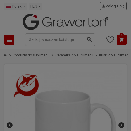
person
Zaloguj się
Polski
PLN
0
view_headline
search
shopping_cart
chevron_right
chevron_right
chevron_right
Produkty do sublimacji
Ceramika do sublimacji
Kubki do sublimacji
chevron_left
chevron_right