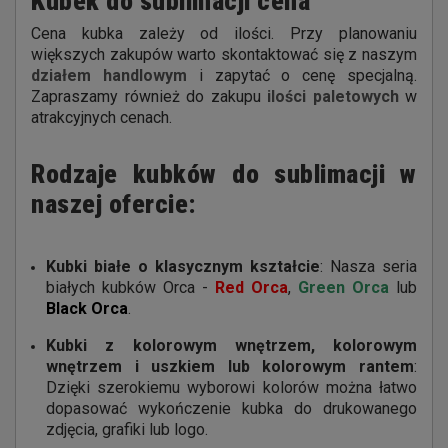
Kubek do sublimacji cena
Cena kubka zależy od ilości. Przy planowaniu
większych zakupów warto skontaktować się z naszym
działem handlowym
i zapytać o cenę specjalną.
Zapraszamy również do zakupu
ilości paletowych
w
atrakcyjnych cenach.
Rodzaje kubków do sublimacji w
naszej ofercie:
Kubki białe o klasycznym kształcie
: Nasza seria
białych kubków Orca -
Red Orca
,
Green Orca
lub
Black Orca
.
Kubki z kolorowym wnętrzem
,
kolorowym
wnętrzem i uszkiem
lub
kolorowym rantem
:
Dzięki szerokiemu wyborowi kolorów można łatwo
dopasować wykończenie kubka do drukowanego
zdjęcia, grafiki lub logo.