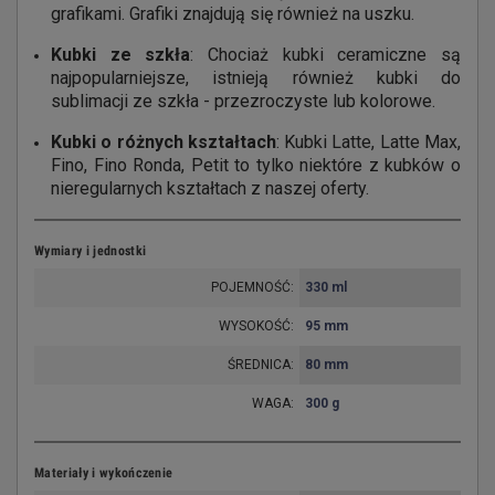
grafikami. Grafiki znajdują się również na uszku.
Kubki ze szkła
: Chociaż kubki ceramiczne są
najpopularniejsze, istnieją również kubki do
sublimacji ze szkła - przezroczyste lub kolorowe.
Kubki o różnych kształtach
:
Kubki Latte
,
Latte Max
,
Fino
,
Fino Ronda
,
Petit
to tylko niektóre z kubków o
nieregularnych kształtach z naszej oferty.
Wymiary i jednostki
POJEMNOŚĆ:
330 ml
WYSOKOŚĆ:
95 mm
ŚREDNICA:
80 mm
WAGA:
300 g
Materiały i wykończenie