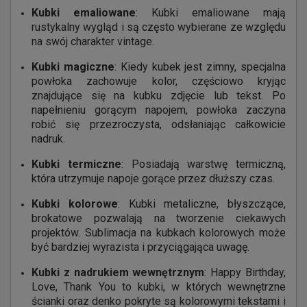
Kubki emaliowane
: Kubki emaliowane mają
rustykalny wygląd i są często wybierane ze względu
na swój charakter vintage.
Kubki magiczne
: Kiedy kubek jest zimny, specjalna
powłoka zachowuje kolor, częściowo kryjąc
znajdujące się na kubku zdjęcie lub tekst. Po
napełnieniu gorącym napojem, powłoka zaczyna
robić się przezroczysta, odsłaniając całkowicie
nadruk.
Kubki termiczne
: Posiadają warstwę termiczną,
która utrzymuje napoje gorące przez dłuższy czas.
Kubki kolorowe
: Kubki metaliczne, błyszczące,
brokatowe pozwalają na tworzenie ciekawych
projektów. Sublimacja na kubkach kolorowych może
być bardziej wyrazista i przyciągająca uwagę.
Kubki z nadrukiem wewnętrznym
:
Happy Birthday
,
Love
,
Thank You
to kubki, w których wewnętrzne
ścianki oraz denko pokryte są kolorowymi tekstami i