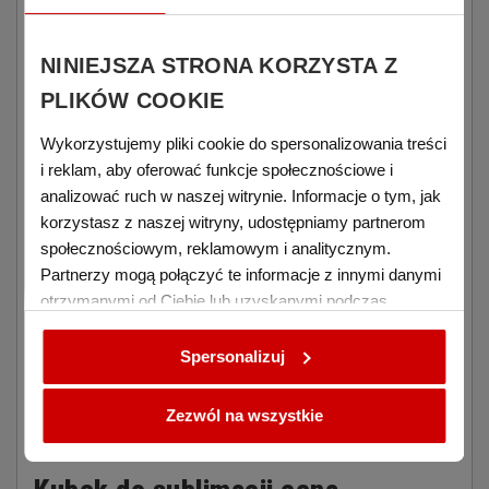
firmy lub dowolne grafiki, tworząc unikalne i
spersonalizowane kubki.
NINIEJSZA STRONA KORZYSTA Z
Ceramiczny kubek do sublimacji
PLIKÓW COOKIE
Kubki ORCA są wykonane z ceramiki, co sprawia, że są
Wykorzystujemy pliki cookie do spersonalizowania treści
trwałe
, odporne na uszkodzenia i łatwe do utrzymania
i reklam, aby oferować funkcje społecznościowe i
w czystości. Ich powierzchnia jest gładka, biała i
doskonale nadaje się do sublimacji.
analizować ruch w naszej witrynie. Informacje o tym, jak
korzystasz z naszej witryny, udostępniamy partnerom
społecznościowym, reklamowym i analitycznym.
Kubek do sublimacji 330 ml
Partnerzy mogą połączyć te informacje z innymi danymi
Kubek o pojemności
330 ml
jest wystarczająco duży,
otrzymanymi od Ciebie lub uzyskanymi podczas
aby przygotować w nim kawę, herbatę czy
korzystania z ich usług.
gorącą czekoladę. Kubki o tej pojemności są popularne
Spersonalizuj
jako prezenty, upominki reklamowe czy gadżety
firmowe. Mogą być również wykorzystywane w
restauracjach, kawiarniach lub biurach jako kubki do
Zezwól na wszystkie
napojów.