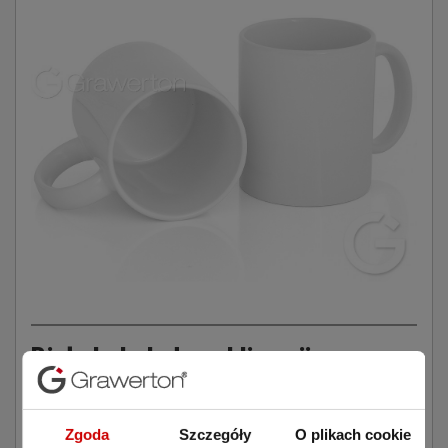
Biały kubek do sublimacji
Kubki ORCA są w kolorze białym, co pozwala na
pełną
personalizację
ze 100% odwzorowaniem barw.
Można wydrukować na nich własne zdjęcia, wzory, logo
Zgoda
Szczegóły
O plikach cookie