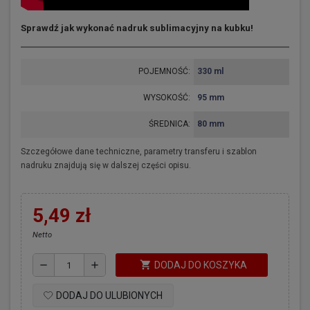
Sprawdź jak wykonać nadruk sublimacyjny na kubku!
POJEMNOŚĆ:
330 ml
WYSOKOŚĆ:
95 mm
ŚREDNICA:
80 mm
Szczegółowe dane techniczne, parametry transferu i szablon
nadruku znajdują się w dalszej części opisu.
5,49 zł
Netto
shopping_cart
remove
add
DODAJ DO KOSZYKA
DODAJ DO ULUBIONYCH