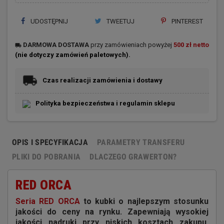
UDOSTĘPNIJ
TWEETUJ
PINTEREST
DARMOWA
DOSTAWA
przy zamówieniach powyżej
500 zł netto
local_shipping
(nie dotyczy zamówień paletowych).
Czas realizacji zamówienia i dostawy
Polityka bezpieczeństwa i regulamin sklepu
OPIS I SPECYFIKACJA
PARAMETRY TRANSFERU
PLIKI DO POBRANIA
DLACZEGO GRAWERTON?
RED ORCA
Seria RED ORCA
to kubki o najlepszym stosunku
jakości do ceny na rynku. Zapewniają wysokiej
jakości nadruki przy niskich kosztach zakupu.