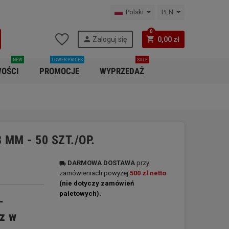
Polski
PLN
0
person
shopping_cart
Zaloguj się
0,00 zł
NEW
LOWER PRICES
SALE
OŚCI
PROMOCJE
WYPRZEDAŻ
MM - 50 SZT./OP.
DARMOWA
DOSTAWA
przy
local_shipping
zamówieniach powyżej
500 zł netto
(nie dotyczy zamówień
paletowych).
-
cz w