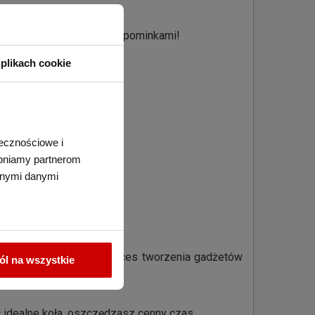
inalnymi i praktycznymi upominkami!
plikach cookie
łecznościowe i
tępniamy partnerom
nnymi danymi
ańcuszka z kółeczkiem. Proces tworzenia gadżetów
l na wszystkie
c idealne koła, oszczędzasz cenny czas.