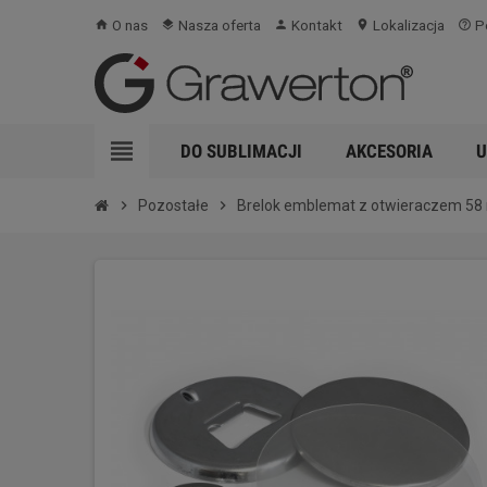
O nas
Nasza oferta
Kontakt
Lokalizacja
Po
home
layers
person
location_on
help_outline
view_headline
DO SUBLIMACJI
AKCESORIA
U
chevron_right
Pozostałe
chevron_right
Brelok emblemat z otwieraczem 58 