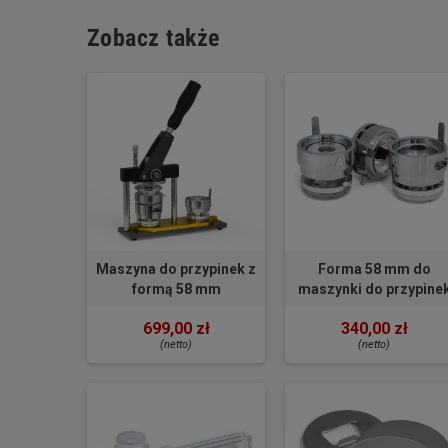
Zobacz także
Maszyna do przypinek z
Forma 58 mm do
formą 58 mm
maszynki do przypine
699,00 zł
340,00 zł
(netto)
(netto)