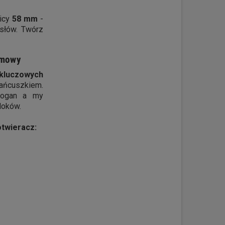
nicy
58 mm
-
słów. Twórz
amowy
 kluczowych
łańcuszkiem.
slogan a my
loków.
otwieracz: