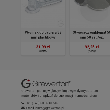
Wycinak do papieru 58
Otwieracz emblemat 5
mm plastikowy
mm 50 szt./op.
31,99 zł
92,25 zł
(netto)
(netto)
Grawerton jest największym krajowym dystrybutorem
materiałów i urządzeń do sublimacji i termotransferu.
Tel:
(+48) 58 55 43 515
Email:
biuro@grawerton.pl