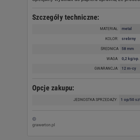
Szczegóły techniczne:
MATERIAŁ:
metal
KOLOR:
srebrny
ŚREDNICA
58 mm
WAGA:
0,2 kg/op.
GWARANCJA:
12 m-cy
Opcje zakupu:
JEDNOSTKA SPRZEDAŻY:
1 op/50 sz
copyright
grawerton.pl