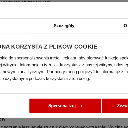
w i partnerów biznesowych.
ków emblematów z otwieraczem i zaskocz swoich klientów oryg
Szczegóły
O 
ONA KORZYSTA Z PLIKÓW COOKIE
okie do spersonalizowania treści i reklam, aby oferować funkcje spo
 witrynie. Informacje o tym, jak korzystasz z naszej witryny, udos
amowym i analitycznym. Partnerzy mogą połączyć te informacje z i
ub uzyskanymi podczas korzystania z ich usług.
a przypinek
wych elementów
: metalowego otwieracza, nakładki, folii i ł
Spersonalizuj
Zezwó
 przypinek wykonanie własnych buttonów jest świetną zabawą!
ek
 tworzenia jest łatwiejszy niż kiedykolwiek wcześniej. Wycinają