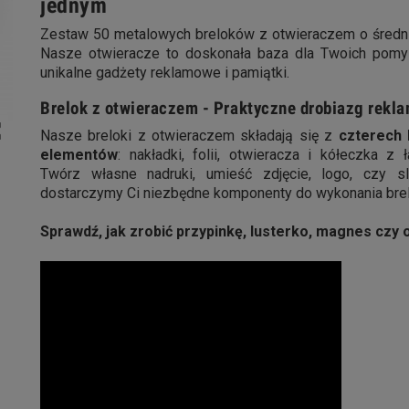
jednym
Zestaw 50 metalowych breloków z otwieraczem o śred
Nasze otwieracze to doskonała baza dla Twoich pomy
unikalne gadżety reklamowe i pamiątki.
Brelok z otwieraczem - Praktyczne drobiazg rekl
ap
Nasze breloki z otwieraczem składają się z
czterech
elementów
: nakładki, folii, otwieracza i kółeczka z 
Twórz własne nadruki, umieść zdjęcie, logo, czy 
dostarczymy Ci niezbędne komponenty do wykonania bre
Sprawdź, jak zrobić przypinkę, lusterko, magnes czy 