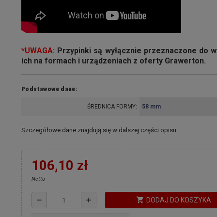
*UWAGA:
Przypinki są wyłącznie przeznaczone do 
ich na formach i urządzeniach z oferty Grawerton.
Podstawowe dane:
ŚREDNICA FORMY:
58 mm
Szczegółowe dane znajdują się w dalszej części opisu.
106,10 zł
Netto
shopping_cart
remove
add
DODAJ DO KOSZYKA